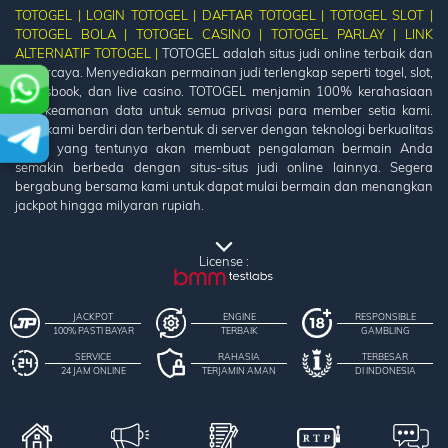
TOTOGEL |
LOGIN TOTOGEL |
DAFTAR TOTOGEL |
TOTOGEL SLOT |
TOTOGEL BOLA |
TOTOGEL CASINO |
TOTOGEL PARLAY |
LINK
ALTERNATIF TOTOGEL |
TOTOGEL adalah situs judi online terbaik dan
terpercaya. Menyediakan permainan judi terlengkap seperti togel, slot,
sportsbook, dan live casino. TOTOGEL menjamin 100% kerahasiaan
dan keamanan data untuk semua privasi para member setia kami.
Situs kami berdiri dan terbentuk di server dengan teknologi berkualitas
tinggi yang tentunya akan membuat pengalaman bermain Anda
semakin berbeda dengan situs-situs judi online lainnya. Segera
bergabung bersama kami untuk dapat mulai bermain dan menangkan
jackpot hingga milyaran rupiah.
License :
JACKPOT
ENGINE
RESPONSIBLE
100% PASTI BAYAR
TERBAIK
GAMBLING
SERVICE
RAHASIA
TERBESAR
24 JAM ONLINE
TERJAMIN AMAN
DI INDONESIA