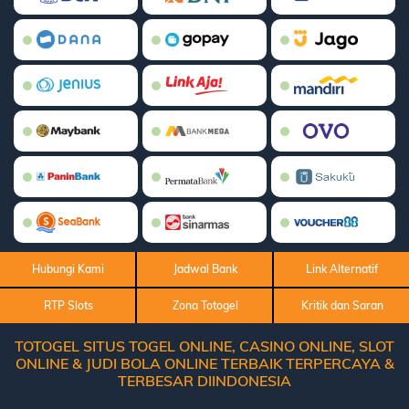
Hubungi Kami
Jadwal Bank
Link Alternatif
RTP Slots
Zona Totogel
Kritik dan Saran
TOTOGEL SITUS TOGEL ONLINE, CASINO ONLINE, SLOT
ONLINE & JUDI BOLA ONLINE TERBAIK TERPERCAYA &
TERBESAR DIINDONESIA