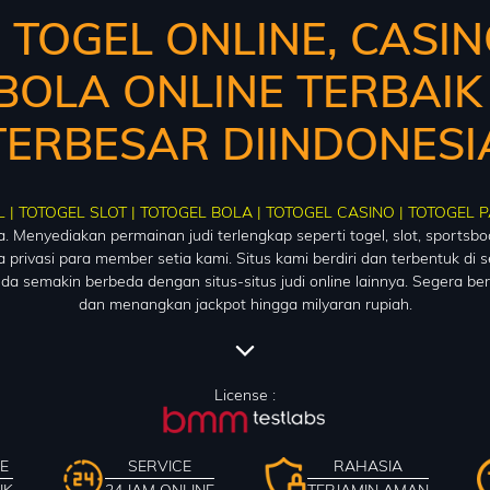
 TOGEL ONLINE, CASIN
 BOLA ONLINE TERBAI
TERBESAR DIINDONESI
 |
TOTOGEL SLOT |
TOTOGEL BOLA |
TOTOGEL CASINO |
TOTOGEL P
aya. Menyediakan permainan judi terlengkap seperti togel, slot, sport
ivasi para member setia kami. Situs kami berdiri dan terbentuk di se
 semakin berbeda dengan situs-situs judi online lainnya. Segera be
dan menangkan jackpot hingga milyaran rupiah.
License :
NE
SERVICE
RAHASIA