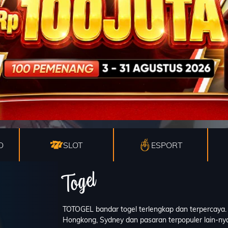
O
SLOT
ESPORT
Togel
TOTOGEL bandar togel terlengkap dan terpercaya.
Hongkong, Sydney dan pasaran terpopuler lain-n