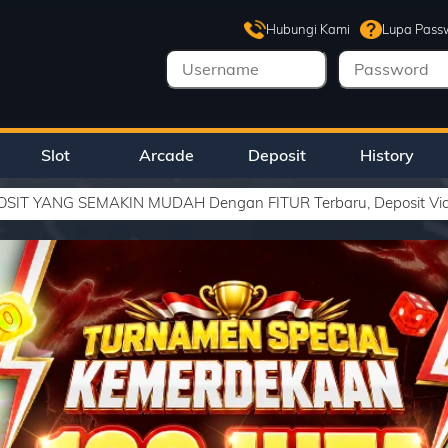
Hubungi Kami
Lupa Pass
Slot
Arcade
Deposit
History
 MUDAH Dengan FITUR Terbaru, Deposit Via : - VIRTUAL ACCOUNT 