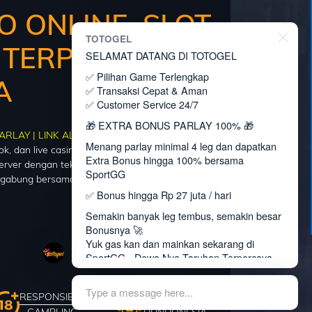
O ONLINE, SLOT
TOTOGEL
K TERPERCAYA &
SELAMAT DATANG DI TOTOGEL
✅ Pilihan Game Terlengkap
A
✅ Transaksi Cepat & Aman
✅ Customer Service 24/7
🎁 EXTRA BONUS PARLAY 100% 🎁
ARLAY |
LINK ALTERNATIF TOTOGEL |
TOTOGEL
Menang parlay minimal 4 leg dan dapatkan
sbook, dan live casino. TOTOGEL menjamin 100%
Extra Bonus hingga 100% bersama
rver dengan teknologi berkualitas tinggi yang
SportGG
rgabung bersama kami untuk dapat mulai bermain
✅ Bonus hingga Rp 27 juta / hari
Semakin banyak leg tembus, semakin besar
Bonusnya 🚀
Yuk gas kan dan mainkan sekarang di
SportGG - Dewa Nya Taruhan Terpercaya
Super Mega Bonus :
🎁 Ikuti Event Balap TurnOver - World Cup
Type a message here...
RESPONSIBLE
TERBESAR
2026 SportGG dan menangkan hadiah